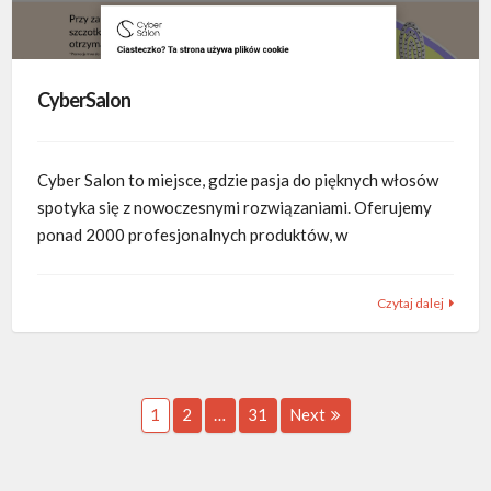
CyberSalon
Cyber Salon to miejsce, gdzie pasja do pięknych włosów
spotyka się z nowoczesnymi rozwiązaniami. Oferujemy
ponad 2000 profesjonalnych produktów, w
Czytaj dalej
Nawigacja
Page
Page
Page
1
2
…
31
Next
po
wpisach