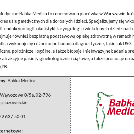
edyczne Babka Medica to renomowana placówka w Warszawie, któr
kres usług medycznych dla dorosłych i dzieci. Specjalizujemy
się w ko
i, endokrynologii, okulistyki, laryngologii i wielu innych dziedzinach
ejmuje również bezpłatną podstawową opiekę zdrowotną w ramach
ica wykonujemy różnorodne badania diagnostyczne, takie jak USG
czne, położnicze i ogólne, a także biopsje i nieinwazyjne badania pr
 atrakcyjne pakiety ginekologiczne i ciążowe, a także promocje na 
yjne.
rmy:
Babka Medica
. Wąwozowa 8/5a
,
02-796
a
,
mazowieckie
22 637 50 01
nternetowa: