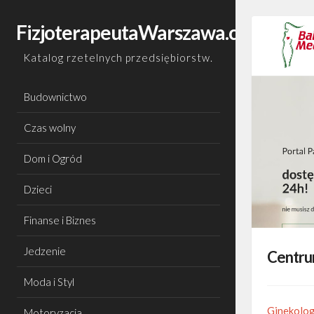
Skip
to
FizjoterapeutaWarszawa.com.pl
content
Katalog rzetelnych przedsiębiorstw.
Budownictwo
Czas wolny
Dom i Ogród
Dzieci
Finanse i Biznes
Jedzenie
Centru
Moda i Styl
Ginekolo
Motoryzacja