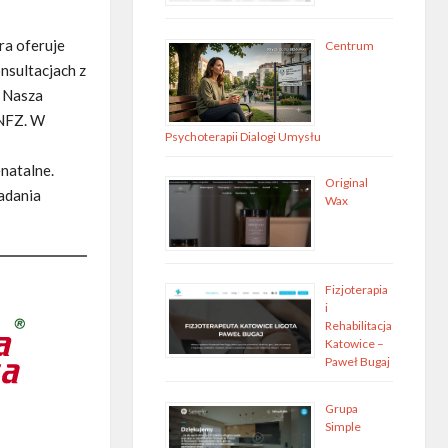
a oferuje
Centrum
nsultacjach z
. Nasza
 NFZ. W
Psychoterapii Dialogi Umysłu
enatalne.
Original
badania
Wax
Fizjoterapia
i
Rehabilitacja
Katowice –
Paweł Bugaj
Grupa
Simple