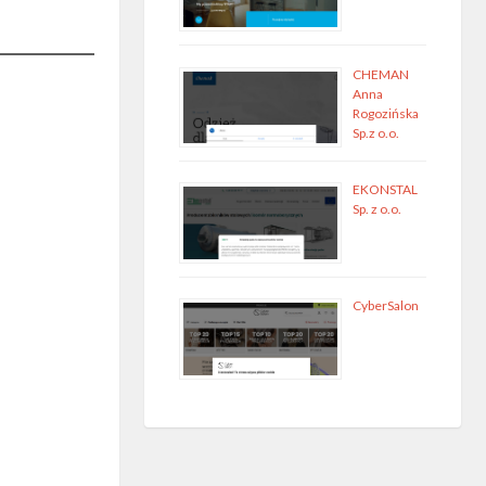
CHEMAN
Anna
Rogozińska
Sp.z o.o.
EKONSTAL
Sp. z o.o.
CyberSalon