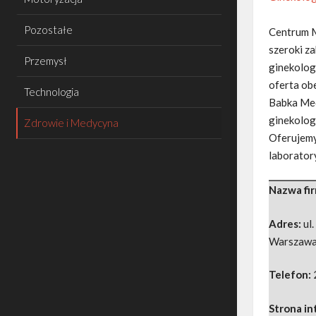
Pozostałe
Centrum M
szeroki za
Przemysł
ginekologi
oferta ob
Technologia
Babka Med
ginekologi
Zdrowie i Medycyna
Oferujemy
laborator
Nazwa fi
Adres:
ul
Warszaw
Telefon:
Strona i