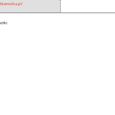
abkamedica.pl/
azdu: