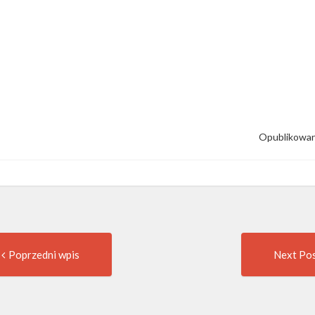
Opublikowan
Previous
t
Poprzedni wpis
Next Po
post:
igation