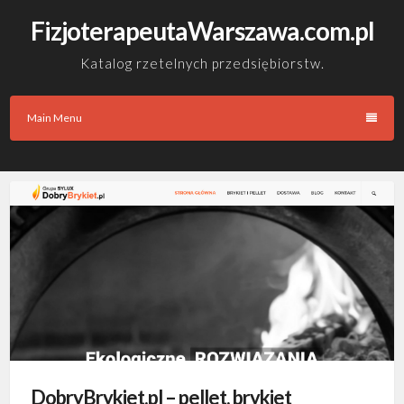
Skip
FizjoterapeutaWarszawa.com.pl
to
content
Katalog rzetelnych przedsiębiorstw.
Main Menu
DobryBrykiet.pl – pellet, brykiet