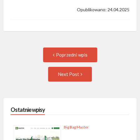
Opublikowano: 24.04.2025
Post
Previous
Poprzedni wpis
post:
navigation
Następny
Next Post
wpis
Ostatnie wpisy
Big Bag Master