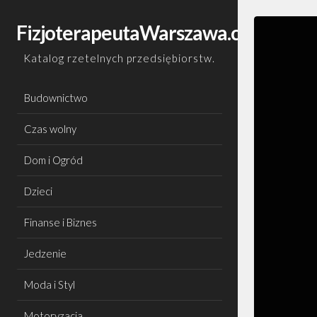
Skip
to
FizjoterapeutaWarszawa.com.pl
content
Katalog rzetelnych przedsiębiorstw.
Budownictwo
Czas wolny
Dom i Ogród
Dzieci
Finanse i Biznes
Jedzenie
Moda i Styl
Motoryzacja