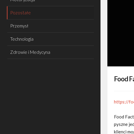
Pozostałe
Przemysł
Technologia
Zdrowie i Medycyna
Food Fa
https://f
Food Facto
pyszne je
klienci m