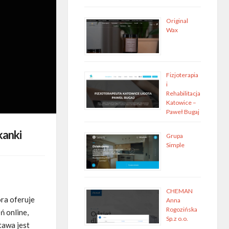
Original
Wax
Fizjoterapia
i
Rehabilitacja
Katowice –
Paweł Bugaj
kanki
Grupa
Simple
CHEMAN
óra oferuje
Anna
Rogozińska
 online,
Sp.z o.o.
tawa jest