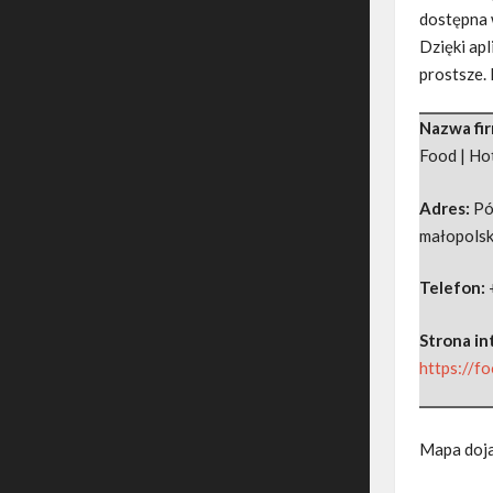
dostępna w
Dzięki apl
prostsze.
Nazwa fi
Food | Ho
Adres:
Pó
małopolsk
Telefon:
Strona i
https://f
Mapa doj