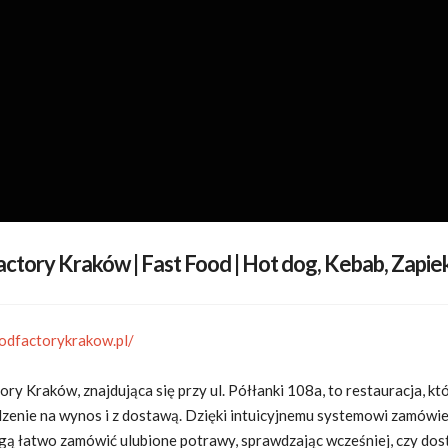
ctory Kraków | Fast Food | Hot dog, Kebab, Zapie
oodfactorykrakow.pl/
ry Kraków, znajdująca się przy ul. Półłanki 108a, to restauracja, kt
dzenie na wynos i z dostawą.
Dzięki intuicyjnemu systemowi zamówień
ogą łatwo zamówić ulubione potrawy, sprawdzając wcześniej, czy dos