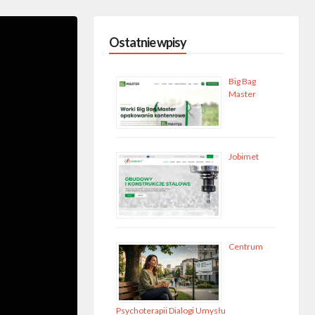
Ostatnie wpisy
Big Bag
Master
Jobimet
Centrum
Psychoterapii Dialogi Umysłu