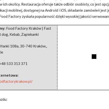
 ich okolicy. Restauracja oferuje także odbiór osobisty, co jest opcj
ikacji mobilnej, dostępnej na Android i iOS, składanie zamówień jest 
 Food Factory zyskała popularność dzięki wysokiej jakości serwowa
rmy:
Food Factory Kraków | Fast
t dog, Kebab, Zapiekanki
łłanki 108a
,
30-740 Kraków,
,
ie
+48 533 313 371
nternetowa:
oodfactorykrakow.pl/
azdu: