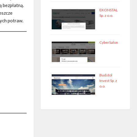
ą bezpłatną.
EKONSTAL
jeszcze
Sp. z o.o.
nych potraw.
CyberSalon
Budstol
Invest Sp. z
o.o.