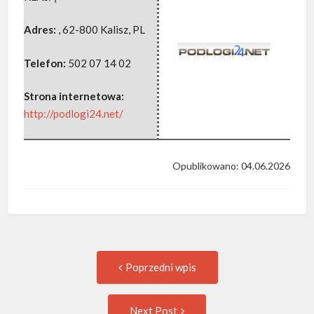
Adres:
,
62-800 Kalisz
,
PL
Telefon:
502 07 14 02
Strona internetowa:
http://podlogi24.net/
Opublikowano: 04.06.2026
Post
Previous
Poprzedni wpis
post:
navigation
Następny
Next Post