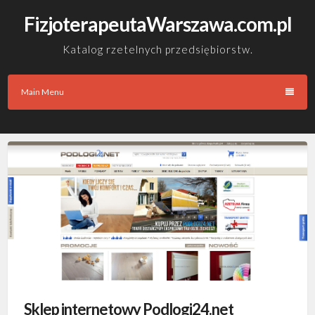
Skip
FizjoterapeutaWarszawa.com.pl
to
content
Katalog rzetelnych przedsiębiorstw.
Main Menu
Sklep internetowy Podlogi24.net