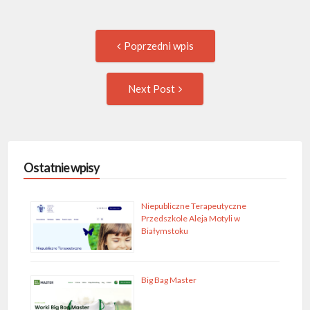
Post
Previous
Poprzedni wpis
post:
navigation
Następny
Next Post
wpis
Ostatnie wpisy
Niepubliczne Terapeutyczne
Przedszkole Aleja Motyli w
Białymstoku
Big Bag Master