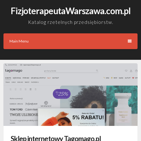
Skip
FizjoterapeutaWarszawa.com.pl
to
content
Katalog rzetelnych przedsiębiorstw.
Main Menu
Sklep internetowy Tagomago.pl