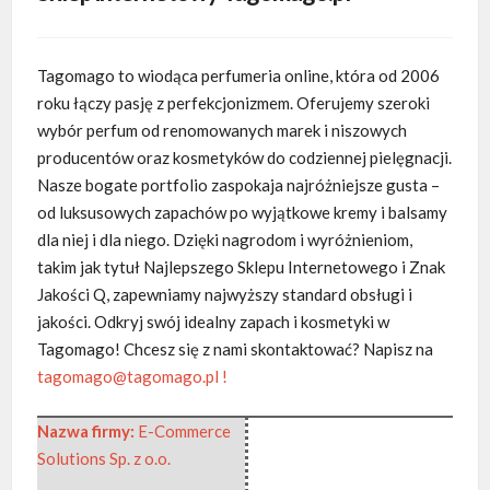
Tagomago to wiodąca perfumeria online, która od 2006
roku łączy pasję z perfekcjonizmem. Oferujemy szeroki
wybór perfum od renomowanych marek
i niszowych
producentów oraz kosmetyków do codziennej pielęgnacji.
Nasze bogate portfolio zaspokaja najróżniejsze gusta –
od luksusowych zapachów po wyjątkowe kremy i balsamy
dla niej i dla niego. Dzięki nagrodom i wyróżnieniom,
takim jak tytuł Najlepszego Sklepu Internetowego i Znak
Jakości Q, zapewniamy najwyższy standard obsługi i
jakości. Odkryj swój idealny zapach i kosmetyki w
Tagomago! Chcesz się z nami skontaktować? Napisz na
tagomago@tagomago.pl
!
Nazwa firmy:
E-Commerce
Solutions Sp. z o.o.