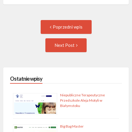
Post
Previous
Poprzedni wpis
post:
navigation
Następny
Next Post
wpis
Ostatnie wpisy
Niepubliczne Terapeutyczne
Przedszkole Aleja Motyli w
Białymstoku
Big Bag Master