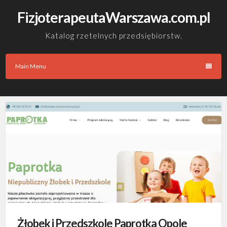
Skip
FizjoterapeutaWarszawa.com.pl
to
content
Katalog rzetelnych przedsiębiorstw.
Main Menu
Żłobek i Przedszkole Paprotka Opole