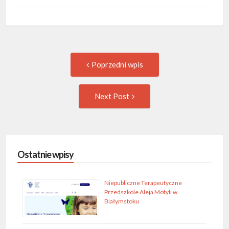
Post
Previous
Poprzedni wpis
post:
navigation
Następny
Next Post
wpis
Ostatnie wpisy
Niepubliczne Terapeutyczne
Przedszkole Aleja Motyli w
Białymstoku