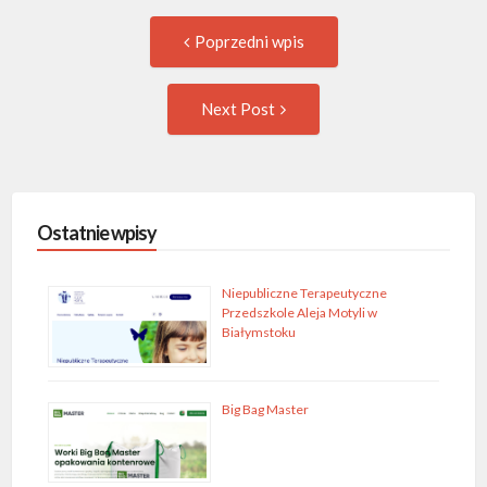
Post
Previous
Poprzedni wpis
post:
navigation
Następny
Next Post
wpis
Ostatnie wpisy
Niepubliczne Terapeutyczne
Przedszkole Aleja Motyli w
Białymstoku
Big Bag Master