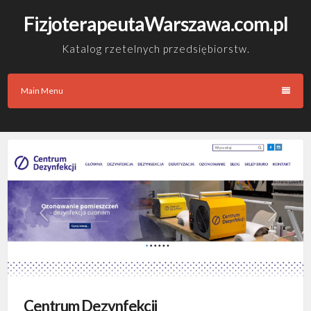
Skip
FizjoterapeutaWarszawa.com.pl
to
content
Katalog rzetelnych przedsiębiorstw.
Main Menu
Centrum Dezynfekcji