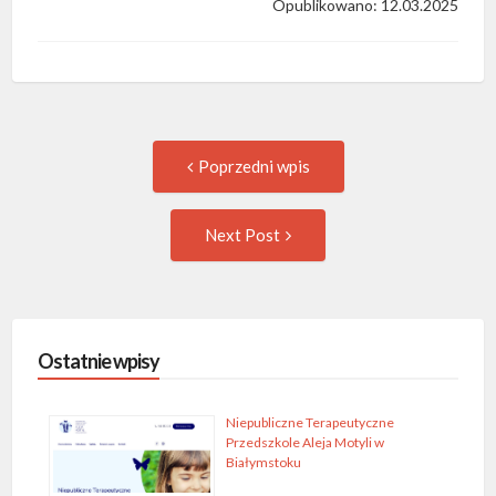
Opublikowano: 12.03.2025
Post
Previous
Poprzedni wpis
post:
navigation
Następny
Next Post
wpis
Ostatnie wpisy
Niepubliczne Terapeutyczne
Przedszkole Aleja Motyli w
Białymstoku