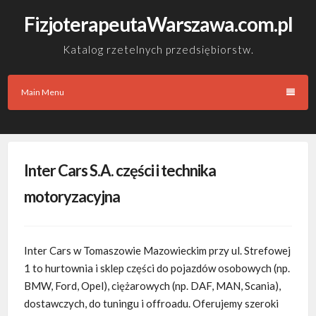
Skip
FizjoterapeutaWarszawa.com.pl
to
content
Katalog rzetelnych przedsiębiorstw.
Main Menu
Inter Cars S.A. części i technika
motoryzacyjna
Inter Cars w Tomaszowie Mazowieckim przy ul. Strefowej
1 to hurtownia i sklep części do pojazdów osobowych (np.
BMW, Ford,
Opel), ciężarowych (np. DAF, MAN, Scania),
dostawczych, do tuningu i offroadu. Oferujemy szeroki