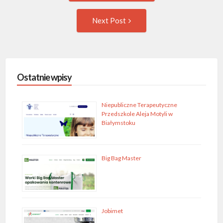
navigation
Następny
Next Post
wpis
Ostatnie wpisy
Niepubliczne Terapeutyczne
Przedszkole Aleja Motyli w
Białymstoku
Big Bag Master
Jobimet