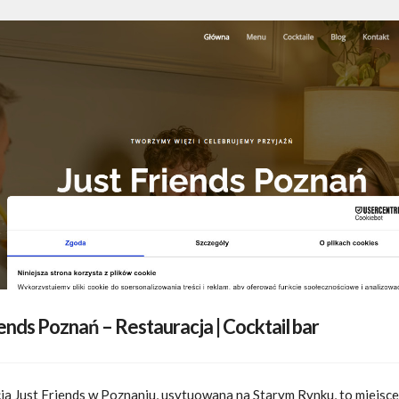
iends Poznań – Restauracja | Cocktail bar
ja Just Friends w Poznaniu, usytuowana na Starym Rynku, to miejsc