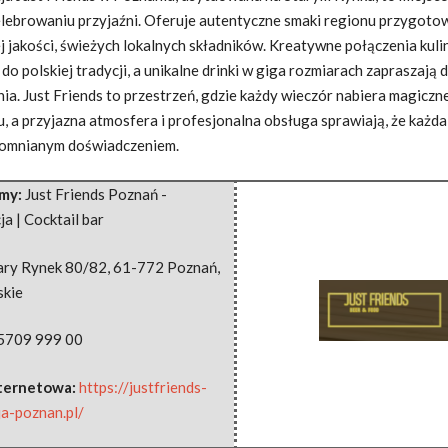
elebrowaniu przyjaźni. Oferuje autentyczne smaki
regionu przygoto
j jakości, świeżych lokalnych składników. Kreatywne połączenia kuli
do polskiej tradycji, a unikalne drinki w giga rozmiarach zapraszają
ia. Just Friends to przestrzeń, gdzie każdy wieczór nabiera magicz
, a przyjazna atmosfera i profesjonalna obsługa sprawiają, że każda
pomnianym doświadczeniem.
rmy:
Just Friends Poznań -
a | Cocktail bar
ary Rynek 80/82
,
61-772 Poznań
,
skie
5709 999 00
nternetowa:
https://justfriends-
ja-poznan.pl/