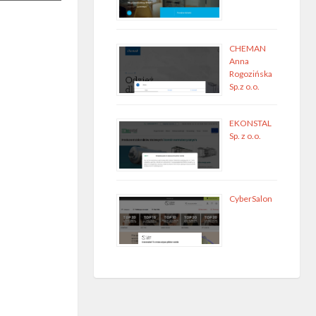
CHEMAN
Anna
Rogozińska
Sp.z o.o.
EKONSTAL
Sp. z o.o.
CyberSalon