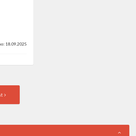
o: 18.09.2025
Następny
st
wpis