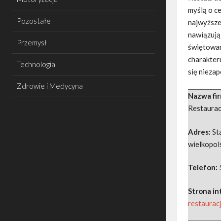
myślą o c
Pozostałe
najwyższe
nawiązują 
Przemysł
świętowan
charakteru
Technologia
się nieza
Zdrowie i Medycyna
Nazwa fi
Restauracj
Adres:
St
wielkopol
Telefon:
Strona i
restaurac