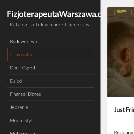
Skip
to
FizjoterapeutaWarszawa.com.pl
content
Katalog rzetelnych przedsiębiorstw.
Budownictwo
Czas wolny
Dom i Ogród
Dzieci
Finanse i Biznes
Jedzenie
Just Fr
Moda i Styl
Restaurac
Motoryzacja