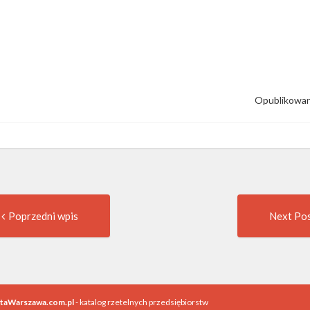
Opublikowan
Previous
t
Poprzedni wpis
Next Po
post:
igation
utaWarszawa.com.pl
- katalog rzetelnych przedsiębiorstw