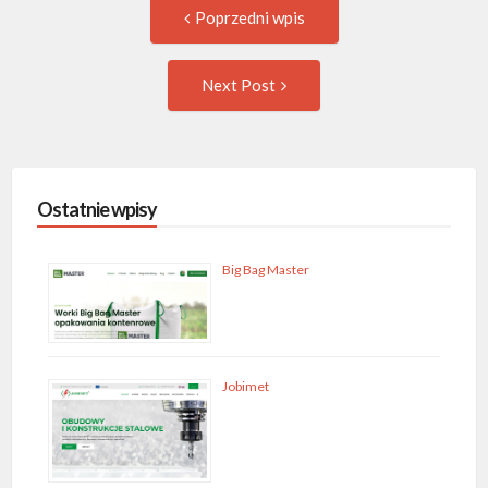
Post
Previous
Poprzedni wpis
post:
navigation
Następny
Next Post
wpis
Ostatnie wpisy
Big Bag Master
Jobimet