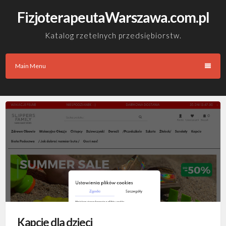
Skip
FizjoterapeutaWarszawa.com.pl
to
content
Katalog rzetelnych przedsiębiorstw.
Main Menu
Kapcie dla dzieci