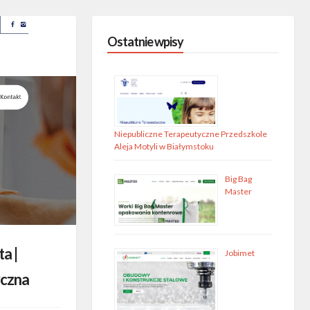
Ostatnie wpisy
Niepubliczne Terapeutyczne Przedszkole
Aleja Motyli w Białymstoku
Big Bag
Master
a |
Jobimet
yczna