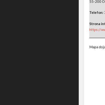
55-200 O
Telefon:
Strona i
https://w
Mapa doj