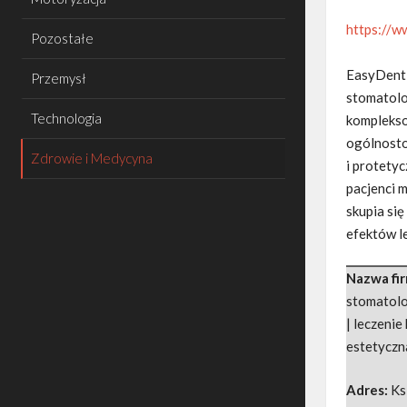
https://w
Pozostałe
EasyDent 
Przemysł
stomatolo
Technologia
kompleks
ogólnosto
Zdrowie i Medycyna
i protety
pacjenci 
skupia się
efektów l
Nazwa fi
stomatolog
| leczenie
estetyczn
Adres:
Ks