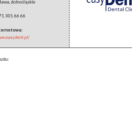
ława
,
dolnośląskie
71 301 66 66
nternetowa:
ww.easydent.pl/
azdu: