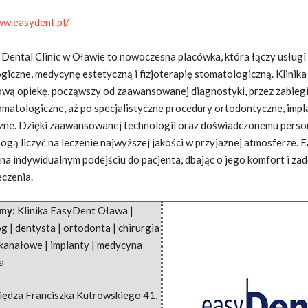
ww.easydent.pl/
Dental Clinic w Oławie to nowoczesna placówka, która łączy usługi
giczne, medycynę estetyczną i fizjoterapię stomatologiczną. Klinik
ową
opiekę, począwszy od zaawansowanej diagnostyki, przez zabieg
matologiczne, aż po specjalistyczne procedury ortodontyczne, impl
czne. Dzięki zaawansowanej technologii oraz doświadczonemu perso
mogą liczyć na leczenie najwyższej jakości w przyjaznej atmosferze.
 na indywidualnym podejściu do pacjenta, dbając o jego komfort i za
eczenia.
rmy:
Klinika EasyDent Oława |
 | dentysta | ortodonta | chirurgia
 kanałowe | implanty | medycyna
a
iędza Franciszka Kutrowskiego 41
,