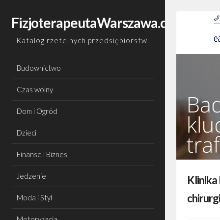
Skip
to
FizjoterapeutaWarszawa.com.pl
content
Katalog rzetelnych przedsiębiorstw.
Budownictwo
Czas wolny
Dom i Ogród
Dzieci
Finanse i Biznes
Jedzenie
Klinika
chirurg
Moda i Styl
Motoryzacja