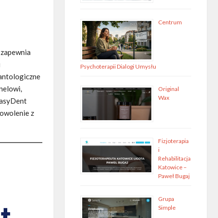
Centrum
a zapewnia
i
Psychoterapii Dialogi Umysłu
antologiczne
nelowi,
Original
Wax
 EasyDent
dowolenie z
Fizjoterapia
i
Rehabilitacja
Katowice –
Paweł Bugaj
Grupa
Simple