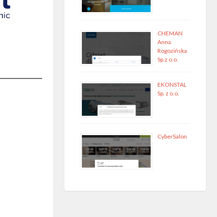
CHEMAN
Anna
Rogozińska
Sp.z o.o.
EKONSTAL
Sp. z o.o.
CyberSalon