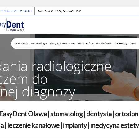
 EasyDent Oława | stomatolog | dentysta | ortodont
ia | leczenie kanałowe | implanty | medycyna estet