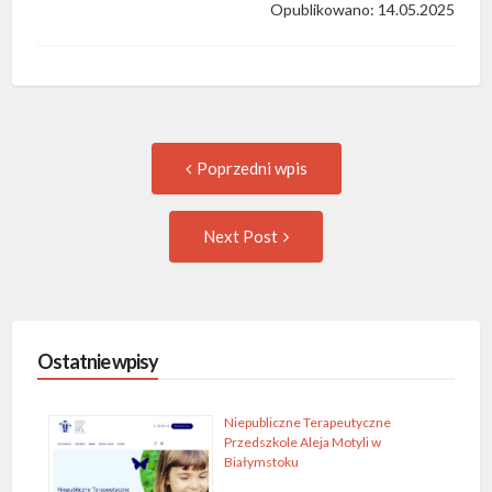
Opublikowano: 14.05.2025
Post
Previous
Poprzedni wpis
post:
navigation
Następny
Next Post
wpis
Ostatnie wpisy
Niepubliczne Terapeutyczne
Przedszkole Aleja Motyli w
Białymstoku