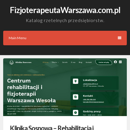
Skip
FizjoterapeutaWarszawa.com.pl
to
content
Katalog rzetelnych przedsiębiorstw.
Main Menu
Klinika Sosnowa – Rehabilitacja i