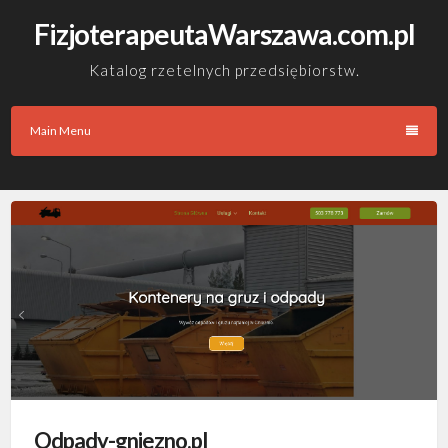
Skip
FizjoterapeutaWarszawa.com.pl
to
content
Katalog rzetelnych przedsiębiorstw.
Main Menu
Odpady-gniezno.pl