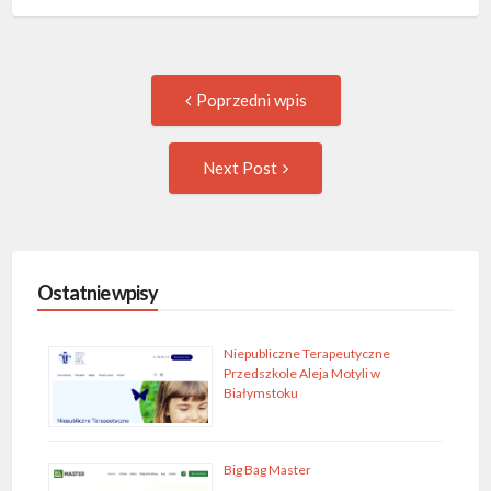
Post
Previous
Poprzedni wpis
post:
navigation
Następny
Next Post
wpis
Ostatnie wpisy
Niepubliczne Terapeutyczne
Przedszkole Aleja Motyli w
Białymstoku
Big Bag Master