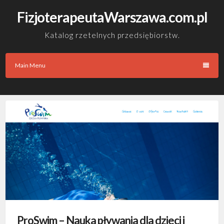
Skip
FizjoterapeutaWarszawa.com.pl
to
content
Katalog rzetelnych przedsiębiorstw.
Main Menu
ProSwim – Nauka pływania dla dzieci i