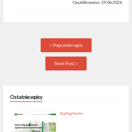
Opublikowano: 29.06.2026
Post
Previous
Poprzedni wpis
post:
navigation
Następny
Next Post
wpis
Ostatnie wpisy
Big Bag Master