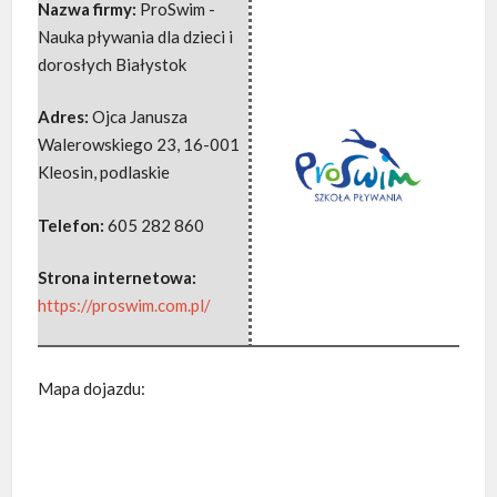
Nazwa firmy:
ProSwim -
Nauka pływania dla dzieci i
dorosłych Białystok
Adres:
Ojca Janusza
Walerowskiego 23
,
16-001
Kleosin
,
podlaskie
Telefon:
605 282 860
Strona internetowa:
https://proswim.com.pl/
Mapa dojazdu: