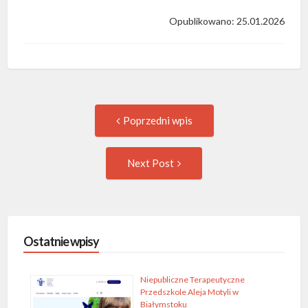
Opublikowano: 25.01.2026
Post
Previous
Poprzedni wpis
post:
navigation
Następny
Next Post
wpis
Ostatnie wpisy
Niepubliczne Terapeutyczne
Przedszkole Aleja Motyli w
Białymstoku