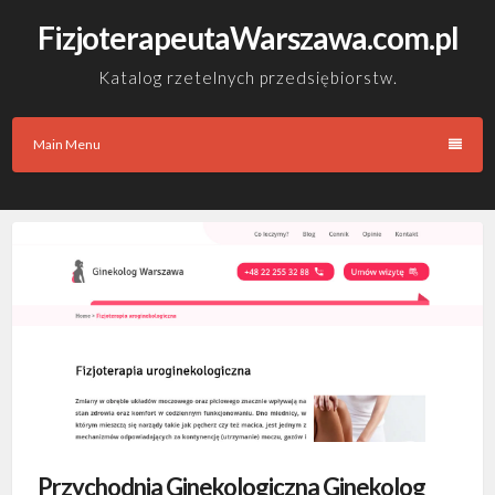
Skip
FizjoterapeutaWarszawa.com.pl
to
content
Katalog rzetelnych przedsiębiorstw.
Main Menu
Przychodnia Ginekologiczna Ginekolog