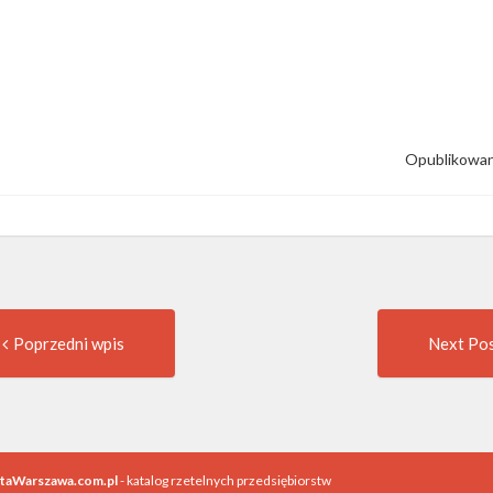
Opublikowan
Previous
t
Poprzedni wpis
Next Po
post:
igation
utaWarszawa.com.pl
- katalog rzetelnych przedsiębiorstw