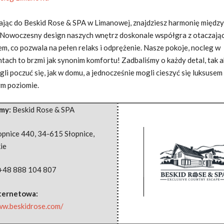
ając do Beskid Rose & SPA w Limanowej, znajdziesz harmonię między
 Nowoczesny design naszych wnętrz doskonale współgra
z otaczają
m, co pozwala na pełen relaks i odprężenie. Nasze pokoje, nocleg w
tach to brzmi jak synonim komfortu! Zadbaliśmy o każdy detal, tak a
li poczuć się, jak w domu, a jednocześnie mogli cieszyć się luksusem
m poziomie.
rmy:
Beskid Rose & SPA
opnice 440
,
34-615 Słopnice
,
ie
+48 888 104 807
nternetowa:
ww.beskidrose.com/