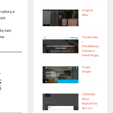
Original
 naturą a
Wax
cym
by nasi
 na
Fizjoterapia
i
Rehabilitacja
Katowice –
Paweł Bugaj
Grupa
Simple
CHEMAN
Anna
Rogozińska
Sp.z o.o.