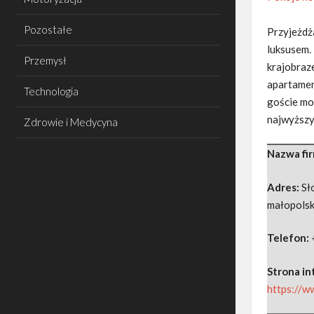
Pozostałe
Przyjeżdż
luksusem.
Przemysł
krajobraze
apartamen
Technologia
goście mog
najwyższy
Zdrowie i Medycyna
Nazwa fi
Adres:
Sł
małopolsk
Telefon:
Strona i
https://w