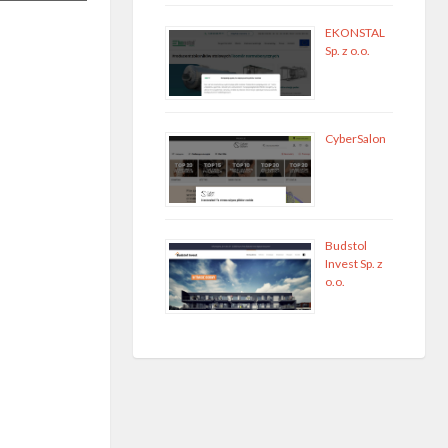
EKONSTAL
Sp. z o.o.
CyberSalon
Budstol
Invest Sp. z
o.o.