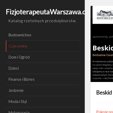
Skip
to
FizjoterapeutaWarszawa.com.pl
content
Katalog rzetelnych przedsiębiorstw.
Budownictwo
Czas wolny
Dom i Ogród
Dzieci
Finanse i Biznes
Jedzenie
Beskid
Moda i Styl
Pokoje n
Motoryzacja