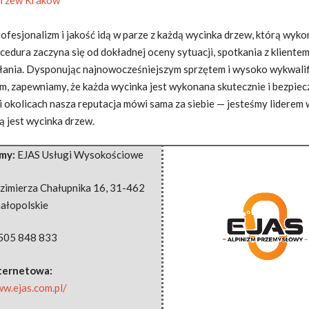
ofesjonalizm i jakość idą w parze z każdą wycinka drzew, którą wyko
cedura zaczyna się od dokładnej
oceny sytuacji, spotkania z kliente
ałania. Dysponując najnowocześniejszym sprzętem i wysoko wykwal
m, zapewniamy, że każda wycinka jest wykonana skutecznie i bezpiec
i okolicach nasza reputacja mówi sama za siebie — jesteśmy liderem 
ką jest wycinka drzew.
rmy:
EJAS Usługi Wysokościowe
zimierza Chałupnika 16
,
31-462
ałopolskie
505 848 833
nternetowa:
ww.ejas.com.pl/