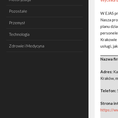
Pozostałe
W EJAS pr
Nasza pro
Przemysł
planu dzi
personele
Technologia
Krakowie 
Zdrowie i Medycyna
usługi, ja
Nazwa fi
Adres:
Ka
Kraków
,
m
Telefon:
Strona i
https://w