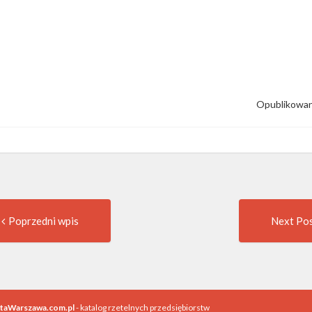
Opublikowan
Previous
t
Poprzedni wpis
Next Po
post:
igation
utaWarszawa.com.pl
- katalog rzetelnych przedsiębiorstw