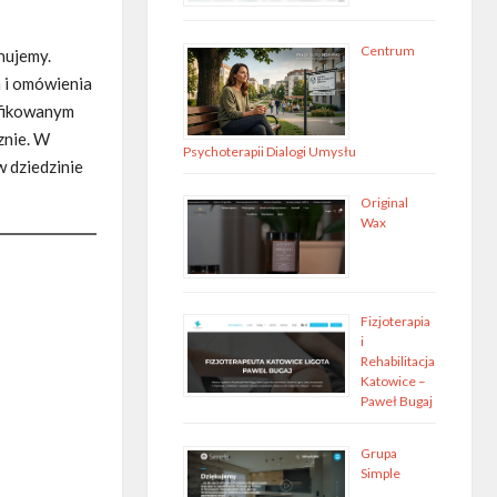
Centrum
nujemy.
m i omówienia
ifikowanym
znie. W
Psychoterapii Dialogi Umysłu
w dziedzinie
Original
Wax
Fizjoterapia
i
Rehabilitacja
Katowice –
Paweł Bugaj
Grupa
Simple