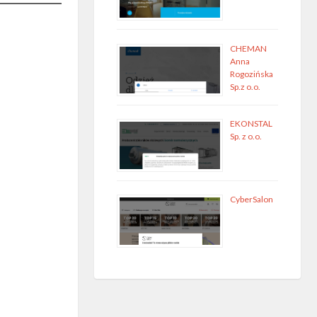
CHEMAN
Anna
Rogozińska
Sp.z o.o.
EKONSTAL
Sp. z o.o.
CyberSalon