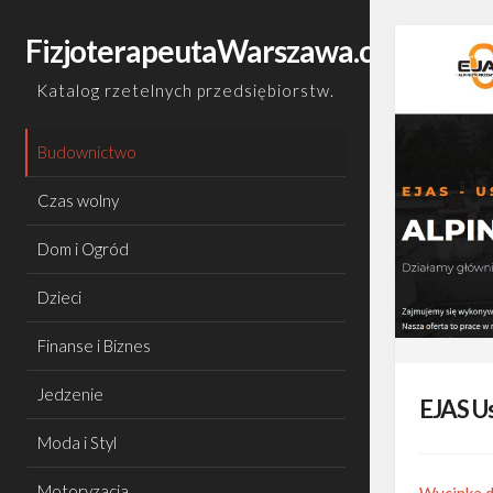
Skip
to
FizjoterapeutaWarszawa.com.pl
content
Katalog rzetelnych przedsiębiorstw.
Budownictwo
Czas wolny
Dom i Ogród
Dzieci
Finanse i Biznes
Jedzenie
EJAS U
Moda i Styl
Motoryzacja
Wycinka 