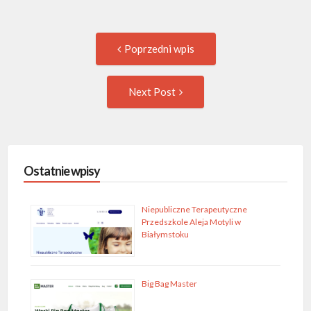
Post
Previous
Poprzedni wpis
post:
navigation
Następny
Next Post
wpis
Ostatnie wpisy
Niepubliczne Terapeutyczne
Przedszkole Aleja Motyli w
Białymstoku
Big Bag Master